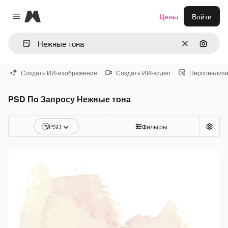
Magnific
Цены
Войти
Close menu
Очистить
Поиск 
Создать ИИ-изображение
Создать ИИ-видео
Персонализи
PSD По Запросу Нежные тона
PSD
Фильтры