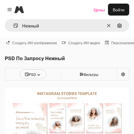
Magnific
Цены
Войти
Close menu
Очистить
Поиск 
Создать ИИ-изображение
Создать ИИ-видео
Персонализи
PSD По Запросу Нежный
PSD
Фильтры