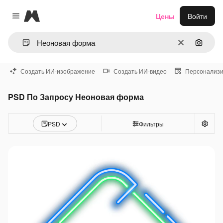
Magnific
Цены
Войти
Close menu
Очистить
Поиск 
Создать ИИ-изображение
Создать ИИ-видео
Персонализи
PSD По Запросу Неоновая форма
PSD
Фильтры