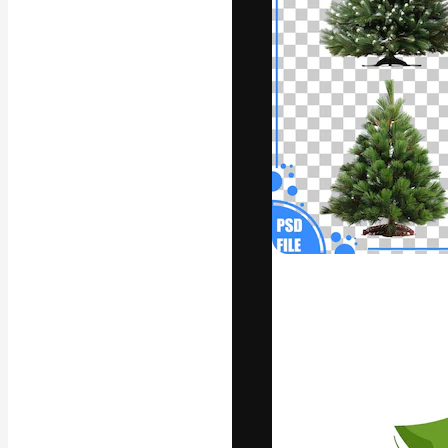
Креативная пл
ваших лучших 
подписчиков с
предприятий, а
Pусский