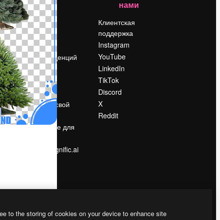
нами
Цены
о
О нас
Клиентская
поддержка
Reviews
Instagram
Вакансии
YouTube
Поиск тенденций
LinkedIn
Блог
TikTok
События
Discord
Slidesgo
ости
X
Продайте свой
контент
Reddit
в
Помещение для
прессы
Ищете magnific.ai
ee to the storing of cookies on your device to enhance site