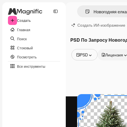
Создать
Создать ИИ-изображение
Главная
Поиск
PSD По Запросу Новогод
Стоковый
PSD
Лицензия
Посмотреть
Все изображения
Все инструменты
Векторы
Иллюстрации
Фотографии
PSD
Шаблоны
Мокапы
Видео
Видеоролик
Моушн-дизайн
Видеошаблоны
Иконки
3D-модели
Шрифты