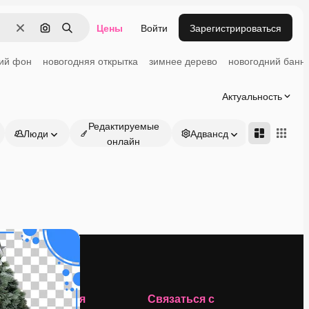
Цены
Войти
Зарегистрироваться
Очистить
Поиск по изображению
Поиск
ий фон
новогодняя открытка
зимнее дерево
новогодний банн
Актуальность
Редактируемые
Люди
Адвансд
онлайн
Компания
Связаться с