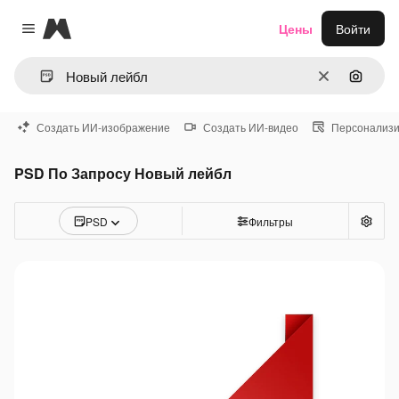
Magnific
Цены
Войти
Close menu
Очистить
Поиск 
Создать ИИ-изображение
Создать ИИ-видео
Персонализи
PSD По Запросу Новый лейбл
PSD
Фильтры