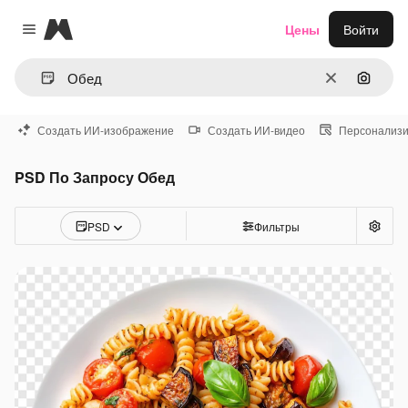
Magnific
Цены
Войти
Close menu
Очистить
Поиск 
Создать ИИ-изображение
Создать ИИ-видео
Персонализи
PSD По Запросу Обед
PSD
Фильтры