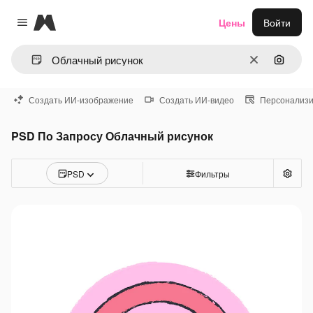
Magnific
Цены
Войти
Close menu
Очистить
Поиск 
Создать ИИ-изображение
Создать ИИ-видео
Персонализи
PSD По Запросу Облачный рисунок
PSD
Фильтры