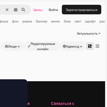
Цены
Войти
Зарегистрироваться
Очистить
Поиск по изображению
Поиск
фиша
фон
рамка
баннер
меню
блик
свет
шрифт
раст
Актуальность
Редактируемые
Люди
Адвансд
онлайн
Компания
Связаться с