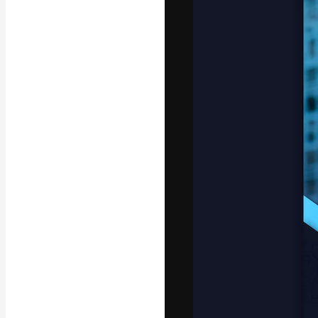
Креативная пл
ваших лучших 
подписчиков с
предприятий, а
Pусский