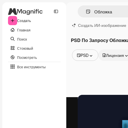
Создать
Создать ИИ-изображение
Главная
Поиск
PSD По Запросу Обложк
Стоковый
PSD
Лицензия
Посмотреть
Все изображения
Все инструменты
Векторы
Иллюстрации
Фотографии
PSD
Шаблоны
Мокапы
Видео
Видеоролик
Моушн-дизайн
Видеошаблоны
Иконки
3D-модели
Шрифты