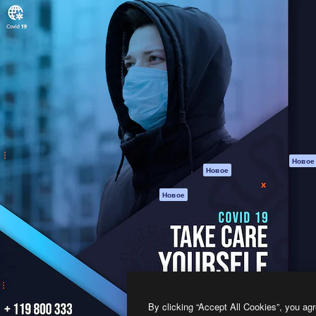
атформа для создания
Spaces
Academy
работ. Более 1 миллиона
ИИ-помощник
Документация п
реди креаторов,
Пакету ИИ
Генератор
гентств и студий.
изображений ИИ
Служба
поддержки
Генератор видео
ИИ
Условия и
положения
Генератор голоса
на основе ИИ
Политика
конфиденциальн
Стоковый контент
Оригиналы
MCP для
Новое
Новое
Claude/ChatGPT
Политика файло
cookie
Агенты
Новое
Центр доверия
API
Партнеры
Мобильное
приложение
Предприятие
Все инструменты
Magnific
By clicking “Accept All Cookies”, you agr