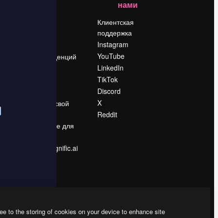
нами
Цены
о
О нас
Клиентская
поддержка
Reviews
Instagram
Вакансии
YouTube
Поиск тенденций
LinkedIn
Блог
TikTok
События
Discord
Slidesgo
ости
X
Продайте свой
контент
Reddit
в
Помещение для
прессы
Ищете magnific.ai
ee to the storing of cookies on your device to enhance site