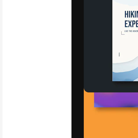
Креативная пл
ваших лучших 
подписчиков с
предприятий, а
Pусский