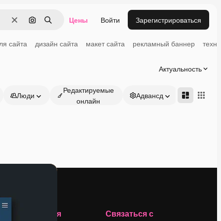
Цены
Войти
Зарегистрироваться
Очистить
Поиск по изображению
Поиск
ля сайта
дизайн сайта
макет сайта
рекламный баннер
техн
Актуальность
Редактируемые
Люди
Адвансд
онлайн
Компания
Связаться с