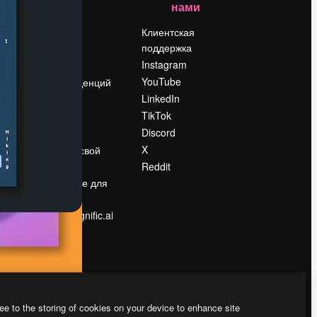
нами
Цены
о
О нас
Клиентская
поддержка
Reviews
Instagram
Вакансии
YouTube
Поиск тенденций
LinkedIn
Блог
TikTok
События
Discord
Slidesgo
ости
X
Продайте свой
контент
Reddit
в
Помещение для
прессы
Ищете magnific.ai
ee to the storing of cookies on your device to enhance site