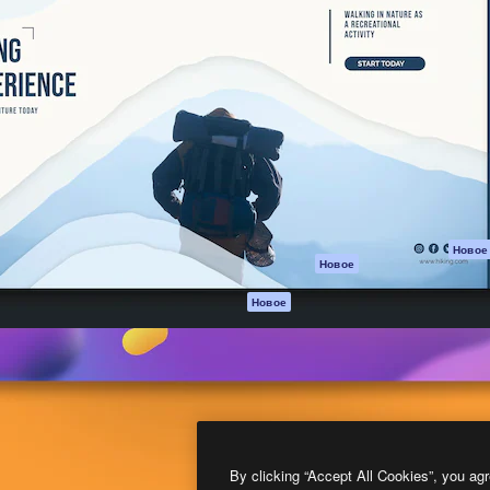
атформа для создания
Spaces
Academy
работ. Более 1 миллиона
ИИ-помощник
Документация п
реди креаторов,
Пакету ИИ
Генератор
гентств и студий.
изображений ИИ
Служба
поддержки
Генератор видео
ИИ
Условия и
положения
Генератор голоса
на основе ИИ
Политика
конфиденциальн
Стоковый контент
Оригиналы
MCP для
Новое
Новое
Claude/ChatGPT
Политика файло
cookie
Агенты
Новое
Центр доверия
API
Партнеры
Мобильное
приложение
Предприятие
Все инструменты
Magnific
By clicking “Accept All Cookies”, you agr