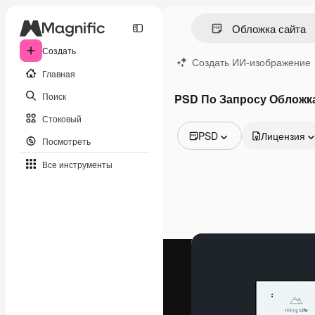
Создать
Создать ИИ-изображение
Главная
Поиск
PSD По Запросу Обложка
Стоковый
PSD
Лицензия
Посмотреть
Все изображения
Все инструменты
Векторы
Иллюстрации
Фотографии
PSD
Шаблоны
Мокапы
Видео
Видеоролик
Моушн-дизайн
Видеошаблоны
Иконки
3D-модели
Шрифты