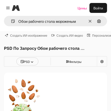
Magnific
Цены
Войти
Close menu
Очистить
Поиск 
Создать ИИ-изображение
Создать ИИ-видео
Персонализи
PSD По Запросу Обои рабочего стола мороженым
PSD
Фильтры