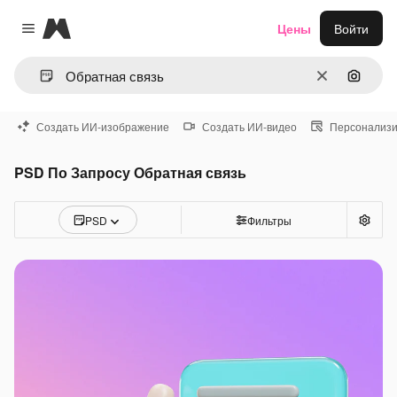
Magnific
Цены
Войти
Close menu
Очистить
Поиск 
Создать ИИ-изображение
Создать ИИ-видео
Персонализи
PSD По Запросу Обратная связь
PSD
Фильтры