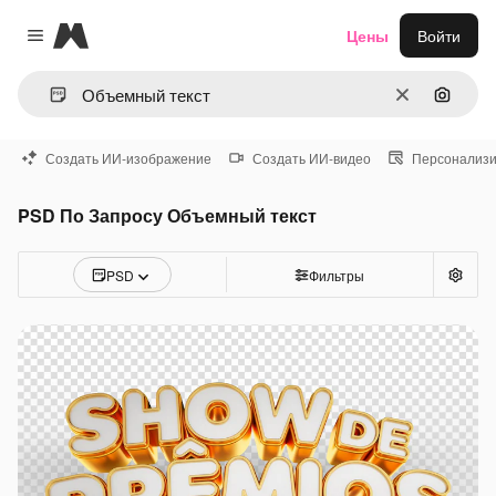
Magnific
Цены
Войти
Close menu
Очистить
Поиск 
Создать ИИ-изображение
Создать ИИ-видео
Персонализи
PSD По Запросу Объемный текст
PSD
Фильтры