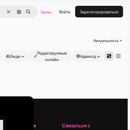
Цены
Войти
Зарегистрироваться
Очистить
Поиск по изображению
Поиск
Актуальность
Редактируемые
Люди
Адвансд
онлайн
Компания
Связаться с