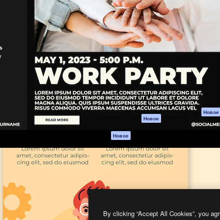
атформа для создания
Spaces
Academy
работ. Более 1 миллиона
ИИ-помощник
Документация п
реди креаторов,
Пакету ИИ
Генератор
гентств и студий.
изображений ИИ
Служба
поддержки
Генератор видео
ИИ
Условия и
положения
Генератор голоса
на основе ИИ
Политика
конфиденциальн
Стоковый контент
Оригиналы
MCP для
Новое
Новое
Claude/ChatGPT
Политика файло
cookie
Агенты
Новое
Центр доверия
API
Партнеры
Мобильное
приложение
Предприятие
Все инструменты
Magnific
By clicking “Accept All Cookies”, you agr