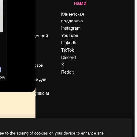
нами
Цены
о
О нас
Клиентская
поддержка
Reviews
Instagram
Вакансии
YouTube
Поиск тенденций
LinkedIn
Блог
TikTok
События
Discord
Slidesgo
ости
X
Продайте свой
контент
Reddit
в
Помещение для
прессы
Ищете magnific.ai
ee to the storing of cookies on your device to enhance site