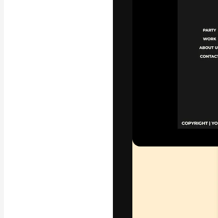
Креативная пл
ваших лучших 
подписчиков с
предприятий, а
Pусский