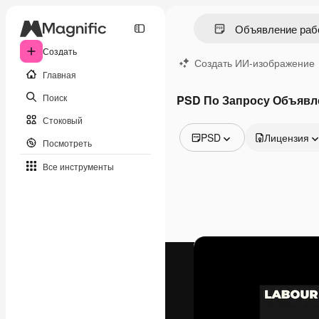
Создать
Создать ИИ-изображение
Главная
Поиск
PSD По Запросу Объявл
Стоковый
PSD
Лицензия
Посмотреть
Все изображения
Все инструменты
Векторы
Иллюстрации
Фотографии
PSD
Шаблоны
Мокапы
Видео
Видеоролик
Моушн-дизайн
Видеошаблоны
Иконки
3D-модели
Шрифты