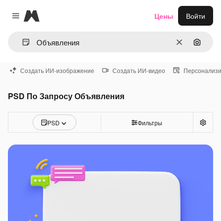
Magnific
Цены
Войти
Close menu
Очистить
Поиск 
Создать ИИ-изображение
Создать ИИ-видео
Персонализи
PSD По Запросу Объявления
PSD
Фильтры