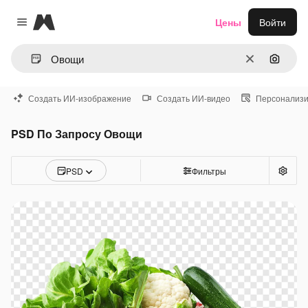
Magnific
Цены
Войти
Close menu
Очистить
Поиск 
Создать ИИ-изображение
Создать ИИ-видео
Персонализи
PSD По Запросу Овощи
PSD
Фильтры