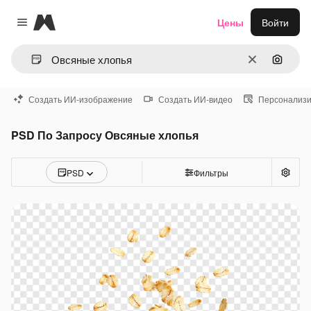
Magnific
Цены
Войти
Close menu
Очистить
Поиск 
Создать ИИ-изображение
Создать ИИ-видео
Персонализи
PSD По Запросу Овсяные хлопья
PSD
Фильтры