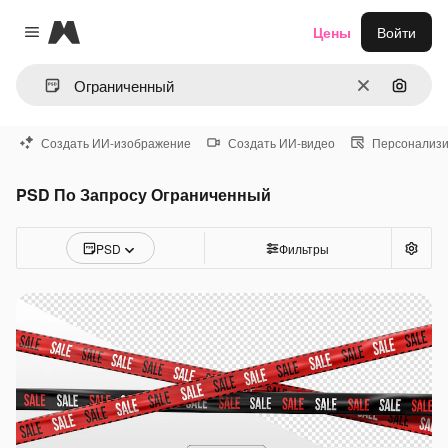
Magnific
Цены
Войти
Close menu
Очистить
Поиск 
Создать ИИ-изображение
Создать ИИ-видео
Персонализи
PSD По Запросу Ограниченный
PSD
Фильтры