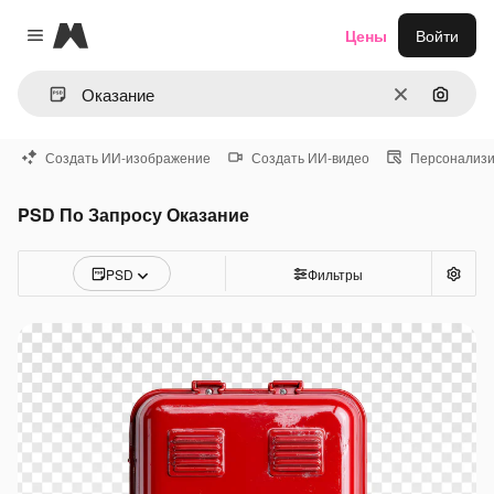
Magnific
Цены
Войти
Close menu
Очистить
Поиск 
Создать ИИ-изображение
Создать ИИ-видео
Персонализи
PSD По Запросу Оказание
PSD
Фильтры