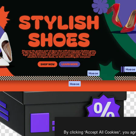
атформа для создания
Spaces
Academy
работ. Более 1 миллиона
ИИ-помощник
Документация п
реди креаторов,
Пакету ИИ
Генератор
гентств и студий.
изображений ИИ
Служба
поддержки
Генератор видео
ИИ
Условия и
положения
Генератор голоса
на основе ИИ
Политика
конфиденциальн
Стоковый контент
Оригиналы
MCP для
Новое
Новое
Claude/ChatGPT
Политика файло
cookie
Агенты
Новое
Центр доверия
API
Партнеры
Мобильное
приложение
Предприятие
Все инструменты
Magnific
By clicking “Accept All Cookies”, you agr