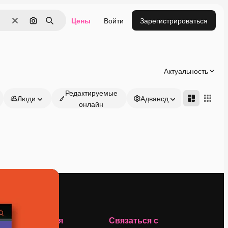
Цены
Войти
Зарегистрироваться
Очистить
Поиск по изображению
Поиск
Актуальность
Редактируемые
Люди
Адвансд
онлайн
Компания
Связаться с