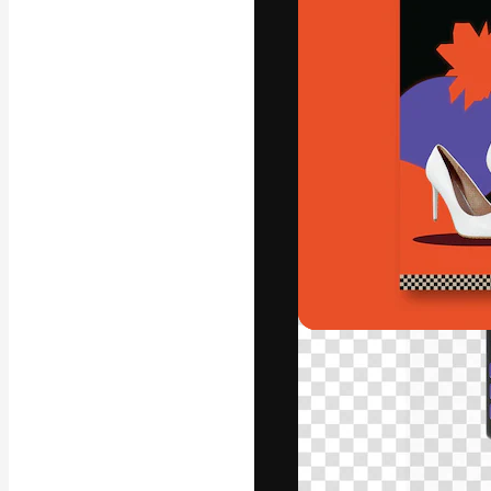
Креативная пл
ваших лучших 
подписчиков с
предприятий, а
Pусский