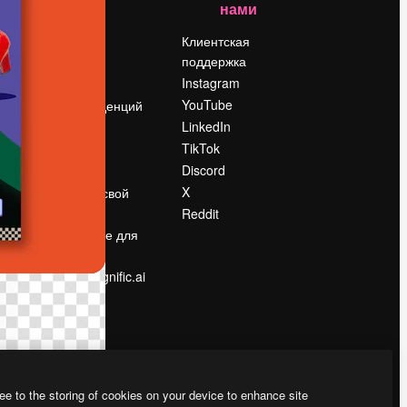
нами
Цены
о
О нас
Клиентская
поддержка
Reviews
Instagram
Вакансии
YouTube
Поиск тенденций
LinkedIn
Блог
TikTok
События
Discord
Slidesgo
ости
X
Продайте свой
контент
Reddit
в
Помещение для
прессы
Ищете magnific.ai
ee to the storing of cookies on your device to enhance site