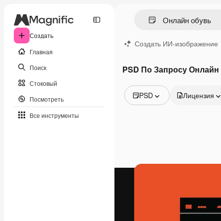
Создать
Создать ИИ-изображение
Главная
Поиск
PSD По Запросу Онлайн
Стоковый
PSD
Лицензия
Посмотреть
Все изображения
Все инструменты
Векторы
Иллюстрации
Фотографии
PSD
Шаблоны
Мокапы
Видео
Видеоролик
Моушн-дизайн
Видеошаблоны
Иконки
3D-модели
Шрифты