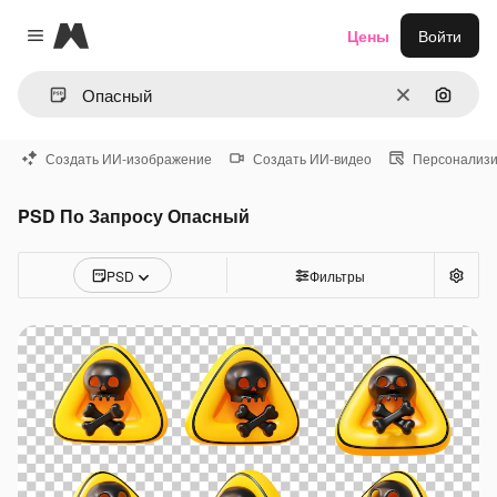
Magnific
Цены
Войти
Close menu
Очистить
Поиск 
Создать ИИ-изображение
Создать ИИ-видео
Персонализи
PSD По Запросу Опасный
PSD
Фильтры