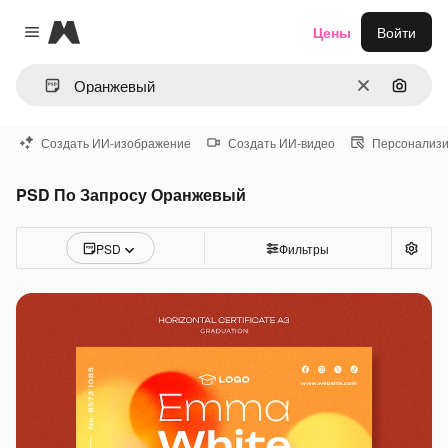
Magnific
Цены
Войти
Close menu
Очистить
Поиск 
Создать ИИ-изображение
Создать ИИ-видео
Персонализи
PSD По Запросу Оранжевый
PSD
Фильтры