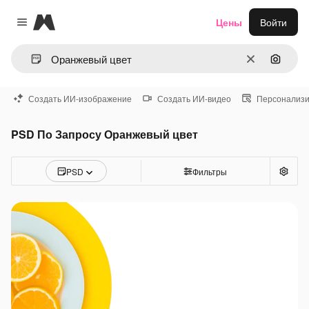
Magnific
Цены
Войти
Close menu
Очистить
Поиск 
Создать ИИ-изображение
Создать ИИ-видео
Персонализи
PSD По Запросу Оранжевый цвет
PSD
Фильтры