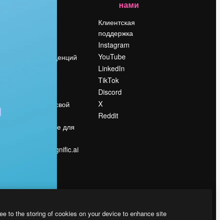
нами
Цены
о
О нас
Клиентская
поддержка
Reviews
Instagram
Вакансии
YouTube
Поиск тенденций
LinkedIn
Блог
TikTok
События
Discord
Slidesgo
ости
X
Продайте свой
контент
Reddit
в
Помещение для
прессы
Ищете magnific.ai
ee to the storing of cookies on your device to enhance site