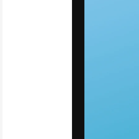
Креативная пл
ваших лучших 
подписчиков с
предприятий, а
Pусский