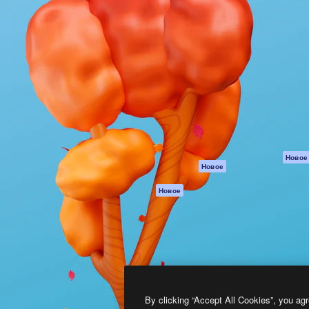
атформа для создания
Spaces
Academy
работ. Более 1 миллиона
ИИ-помощник
Документация п
реди креаторов,
Пакету ИИ
Генератор
гентств и студий.
изображений ИИ
Служба
поддержки
Генератор видео
ИИ
Условия и
положения
Генератор голоса
на основе ИИ
Политика
конфиденциальн
Стоковый контент
Оригиналы
MCP для
Новое
Новое
Claude/ChatGPT
Политика файло
cookie
Агенты
Новое
Центр доверия
API
Партнеры
Мобильное
приложение
Предприятие
Все инструменты
Magnific
By clicking “Accept All Cookies”, you agr