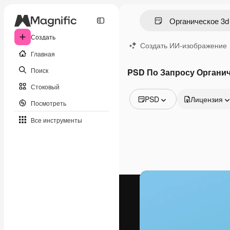
Создать
Создать ИИ-изображение
Главная
Поиск
PSD По Запросу Органич
Стоковый
PSD
Лицензия
Посмотреть
Все изображения
Все инструменты
Векторы
Иллюстрации
Фотографии
PSD
Шаблоны
Мокапы
Видео
Видеоролик
Моушн-дизайн
Видеошаблоны
Иконки
3D-модели
Шрифты