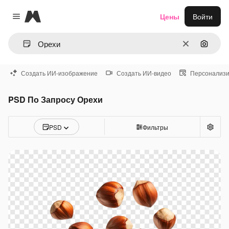
Magnific
Цены
Войти
Close menu
Очистить
Поиск 
Создать ИИ-изображение
Создать ИИ-видео
Персонализи
PSD По Запросу Орехи
PSD
Фильтры