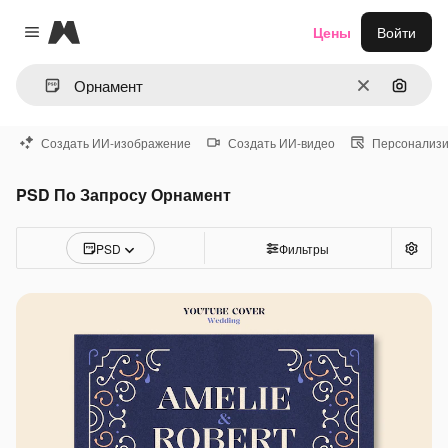
Magnific
Цены
Войти
Close menu
Очистить
Поиск 
Создать ИИ-изображение
Создать ИИ-видео
Персонализи
PSD По Запросу Орнамент
PSD
Фильтры