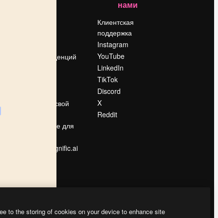
нами
Цены
о
О нас
Клиентская
поддержка
Reviews
Instagram
Вакансии
YouTube
Поиск тенденций
LinkedIn
Блог
TikTok
События
Discord
Slidesgo
ости
X
Продайте свой
контент
Reddit
в
Помещение для
прессы
Ищете magnific.ai
ee to the storing of cookies on your device to enhance site