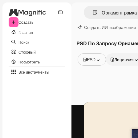
Создать
Создать ИИ-изображение
Главная
Поиск
PSD По Запросу Орнаме
Стоковый
PSD
Лицензия
Посмотреть
Все изображения
Все инструменты
Векторы
Иллюстрации
Фотографии
PSD
Шаблоны
Мокапы
Видео
Видеоролик
Моушн-дизайн
Видеошаблоны
Иконки
3D-модели
Шрифты