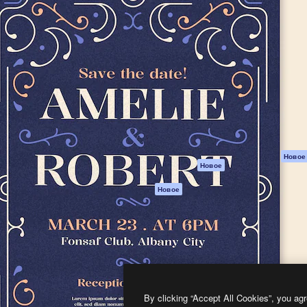
атформа для создания
Spaces
Academy
работ. Более 1 миллиона
ИИ-помощник
Документация п
реди креаторов,
Пакету ИИ
Генератор
гентств и студий.
изображений ИИ
Служба
поддержки
Генератор видео
ИИ
Условия и
положения
Генератор голоса
на основе ИИ
Политика
конфиденциальн
Стоковый контент
Оригиналы
MCP для
Новое
Новое
Claude/ChatGPT
Политика файло
cookie
Агенты
Новое
Центр доверия
API
Партнеры
Мобильное
приложение
Предприятие
Все инструменты
Magnific
By clicking “Accept All Cookies”, you agr