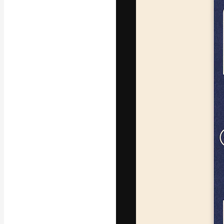
Креативная пл
ваших лучших 
подписчиков с
предприятий, а
Pусский