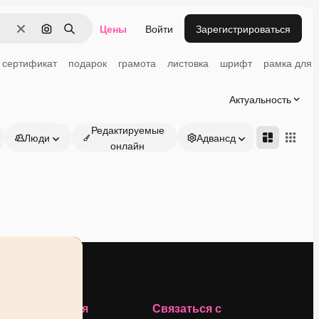
Цены
Войти
Зарегистрироваться
Очистить
Поиск по изображению
Поиск
сертификат
подарок
грамота
листовка
шрифт
рамка для 
Актуальность
Редактируемые
Люди
Адвансд
онлайн
Компания
Связаться с