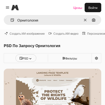
Magnific
Цены
Войти
Close menu
Очистить
Поиск 
Создать ИИ-изображение
Создать ИИ-видео
Персонализи
PSD По Запросу Орнитология
PSD
Фильтры