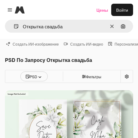
Magnific
Цены
Войти
Close menu
Очистить
Поиск 
Создать ИИ-изображение
Создать ИИ-видео
Персонализи
PSD По Запросу Открытка свадьба
PSD
Фильтры