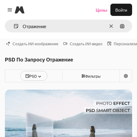
Magnific
Цены
Войти
Close menu
Очистить
Поиск 
Создать ИИ-изображение
Создать ИИ-видео
Персонализи
PSD По Запросу Отражение
PSD
Фильтры