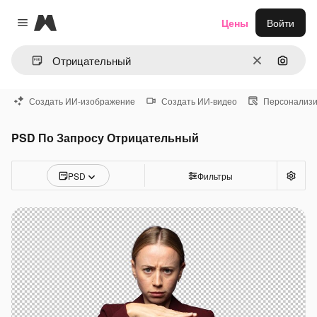
Magnific
Цены
Войти
Close menu
Очистить
Поиск 
Создать ИИ-изображение
Создать ИИ-видео
Персонализи
PSD По Запросу Отрицательный
PSD
Фильтры