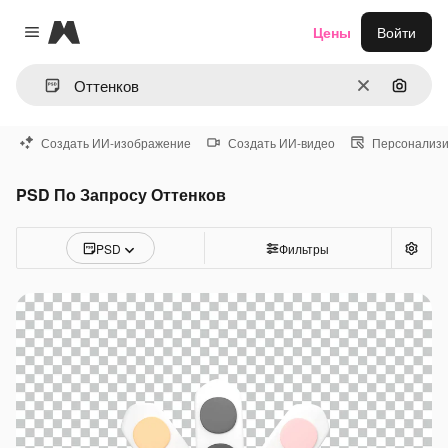
Magnific
Цены
Войти
Close menu
Очистить
Поиск 
Создать ИИ-изображение
Создать ИИ-видео
Персонализи
PSD По Запросу Оттенков
PSD
Фильтры