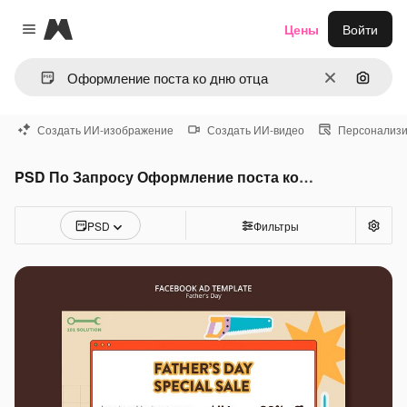
Magnific
Цены
Войти
Close menu
Очистить
Поиск 
Создать ИИ-изображение
Создать ИИ-видео
Персонализи
PSD По Запросу Оформление поста ко дню отца
PSD
Фильтры