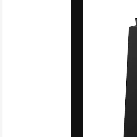
Креативная пл
ваших лучших 
подписчиков с
предприятий, а
Pусский