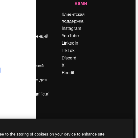
нами
Цены
о
О нас
Клиентская
поддержка
Reviews
Instagram
Вакансии
YouTube
Поиск тенденций
LinkedIn
Блог
TikTok
События
Discord
Slidesgo
ости
X
Продайте свой
контент
Reddit
в
Помещение для
прессы
Ищете magnific.ai
ee to the storing of cookies on your device to enhance site