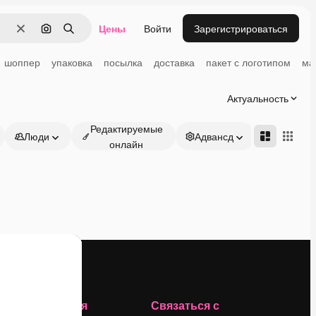
Цены
Войти
Зарегистрироваться
Очистить
Поиск по изображению
Поиск
шоппер
упаковка
посылка
доставка
пакет с логотипом
ма
Актуальность
Редактируемые
Люди
Адвансд
онлайн
Компания
Связаться с