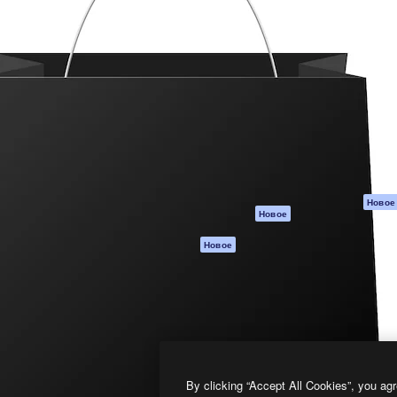
атформа для создания
Spaces
Academy
работ. Более 1 миллиона
ИИ-помощник
Документация п
реди креаторов,
Пакету ИИ
Генератор
гентств и студий.
изображений ИИ
Служба
поддержки
Генератор видео
ИИ
Условия и
положения
Генератор голоса
на основе ИИ
Политика
конфиденциальн
Стоковый контент
Оригиналы
MCP для
Новое
Новое
Claude/ChatGPT
Политика файло
cookie
Агенты
Новое
Центр доверия
API
Партнеры
Мобильное
приложение
Предприятие
Все инструменты
Magnific
By clicking “Accept All Cookies”, you agr