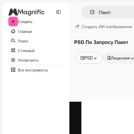
Создать
Создать ИИ-изображение
Главная
Поиск
PSD По Запросу Пакет
Стоковый
PSD
Лицензия
Посмотреть
Все изображения
Все инструменты
Векторы
Иллюстрации
Фотографии
PSD
Шаблоны
Мокапы
Видео
Видеоролик
Моушн-дизайн
Видеошаблоны
Иконки
3D-модели
Шрифты