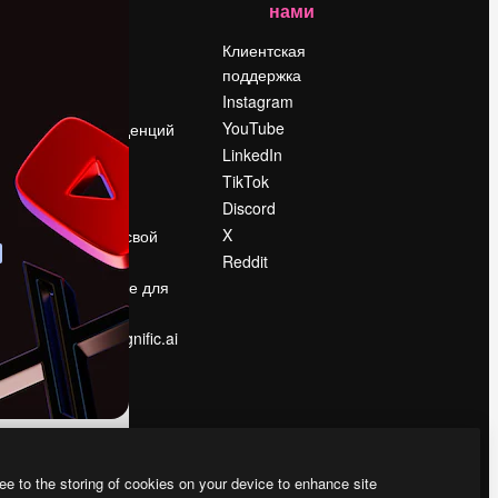
нами
Цены
о
О нас
Клиентская
поддержка
Reviews
Instagram
Вакансии
YouTube
Поиск тенденций
LinkedIn
Блог
TikTok
События
Discord
Slidesgo
ости
X
Продайте свой
контент
Reddit
в
Помещение для
прессы
Ищете magnific.ai
ee to the storing of cookies on your device to enhance site