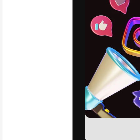
Креативная пл
ваших лучших 
подписчиков с
предприятий, а
Pусский