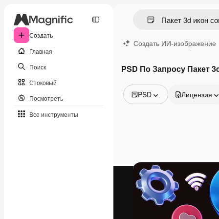
Создать
Создать ИИ-изображение
Главная
Поиск
PSD По Запросу Пакет 3
Стоковый
PSD
Лицензия
Посмотреть
Все изображения
Все инструменты
Векторы
Иллюстрации
Фотографии
PSD
Шаблоны
Мокапы
Видео
Видеоролик
Моушн-дизайн
Видеошаблоны
Иконки
3D-модели
Шрифты