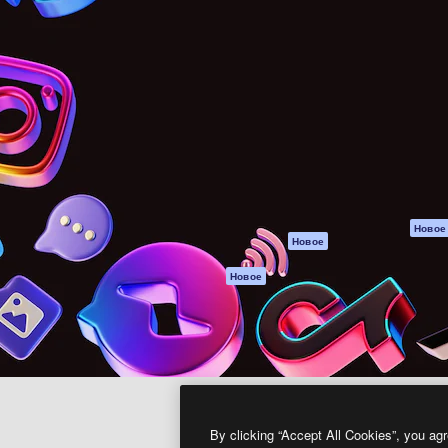
атформа для создания
Spaces
Academy
работ. Более 1 миллиона
ИИ-помощник
Документация п
реди креаторов,
Пакету ИИ
Генератор
гентств и студий.
изображений ИИ
Служба
поддержки
Генератор видео
ИИ
Условия и
положения
Генератор голоса
на основе ИИ
Политика
конфиденциальн
Стоковый контент
Оригиналы
MCP для
Новое
Новое
Claude/ChatGPT
Политика файло
cookie
Агенты
Новое
Центр доверия
API
Партнеры
Мобильное
приложение
Предприятие
Все инструменты
Magnific
By clicking “Accept All Cookies”, you agr