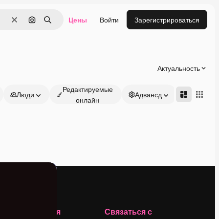
Цены
Войти
Зарегистрироваться
Очистить
Поиск по изображению
Поиск
Актуальность
Редактируемые
Люди
Адвансд
онлайн
Компания
Связаться с