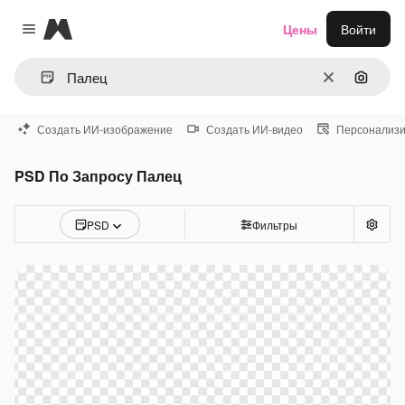
Magnific
Цены
Войти
Close menu
Очистить
Поиск 
Создать ИИ-изображение
Создать ИИ-видео
Персонализи
PSD По Запросу Палец
PSD
Фильтры