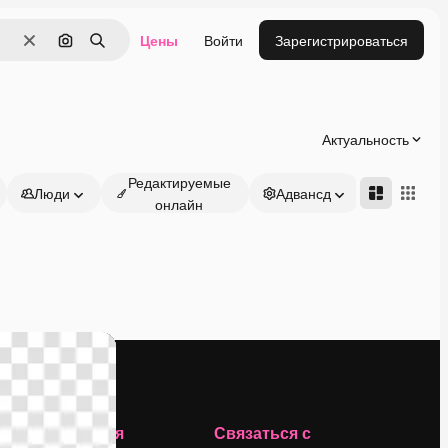
Цены
Войти
Зарегистрироваться
Очистить
Поиск по изображению
Поиск
Актуальность
Редактируемые
Люди
Адвансд
онлайн
Компания
Связаться с