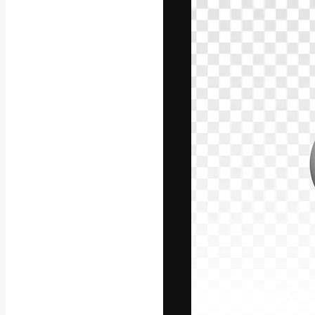
Креативная пл
ваших лучших 
подписчиков с
предприятий, а
Pусский