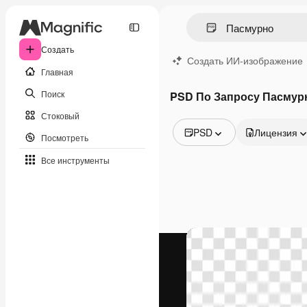
Создать
Создать ИИ-изображение
Главная
Поиск
PSD По Запросу Пасмур
Стоковый
PSD
Лицензия
Посмотреть
Все изображения
Все инструменты
Векторы
Иллюстрации
Фотографии
PSD
Шаблоны
Мокапы
Видео
Видеоролик
Моушн-дизайн
Видеошаблоны
Иконки
3D-модели
Шрифты