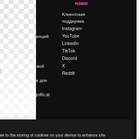
нами
Цены
о
О нас
Клиентская
поддержка
Reviews
Instagram
Вакансии
YouTube
Поиск тенденций
LinkedIn
Блог
TikTok
События
Discord
Slidesgo
ости
X
Продайте свой
контент
Reddit
в
Помещение для
прессы
Ищете magnific.ai
ee to the storing of cookies on your device to enhance site