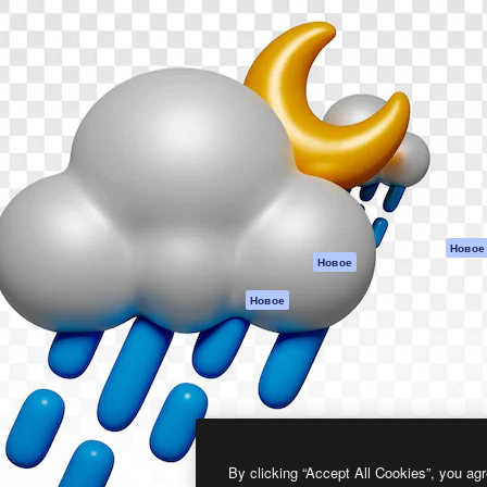
атформа для создания
Spaces
Academy
работ. Более 1 миллиона
ИИ-помощник
Документация п
реди креаторов,
Пакету ИИ
Генератор
гентств и студий.
изображений ИИ
Служба
поддержки
Генератор видео
ИИ
Условия и
положения
Генератор голоса
на основе ИИ
Политика
конфиденциальн
Стоковый контент
Оригиналы
MCP для
Новое
Новое
Claude/ChatGPT
Политика файло
cookie
Агенты
Новое
Центр доверия
API
Партнеры
Мобильное
приложение
Предприятие
Все инструменты
Magnific
By clicking “Accept All Cookies”, you agr