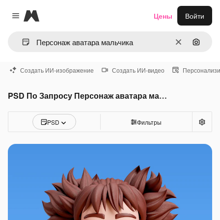
Magnific
Цены
Войти
Close menu
Очистить
Поиск 
Создать ИИ-изображение
Создать ИИ-видео
Персонализи
PSD По Запросу Персонаж аватара мальчика
PSD
Фильтры