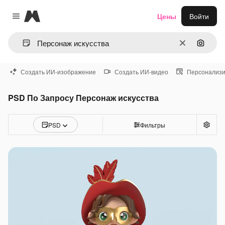
Magnific
Цены
Войти
Close menu
Очистить
Поиск 
Создать ИИ-изображение
Создать ИИ-видео
Персонализи
PSD По Запросу Персонаж искусства
PSD
Фильтры