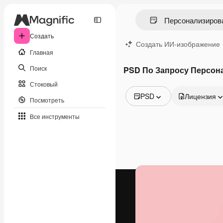
Создать
Создать ИИ-изображение
Главная
Поиск
PSD По Запросу Персон
Стоковый
PSD
Лицензия
Посмотреть
Все изображения
Все инструменты
Векторы
Иллюстрации
Фотографии
PSD
Шаблоны
Мокапы
Видео
Видеоролик
Моушн-дизайн
Видеошаблоны
Иконки
3D-модели
Шрифты