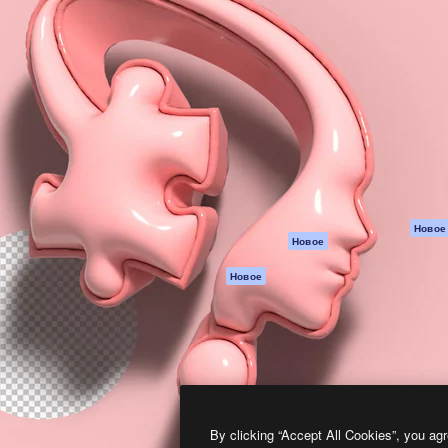
атформа для создания
Spaces
Academy
работ. Более 1 миллиона
ИИ-помощник
Документация п
реди креаторов,
Пакету ИИ
Генератор
гентств и студий.
изображений ИИ
Служба
поддержки
Генератор видео
ИИ
Условия и
положения
Генератор голоса
на основе ИИ
Политика
конфиденциальн
Стоковый контент
Оригиналы
MCP для
Новое
Новое
Claude/ChatGPT
Политика файло
cookie
Агенты
Новое
Центр доверия
API
Партнеры
Мобильное
приложение
Предприятие
Все инструменты
Magnific
By clicking “Accept All Cookies”, you agr