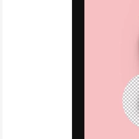
Креативная пл
ваших лучших 
подписчиков с
предприятий, а
Pусский