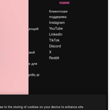
нами
Цены
о
О нас
Клиентская
поддержка
Reviews
Instagram
Вакансии
YouTube
Поиск тенденций
LinkedIn
Блог
TikTok
События
Discord
Slidesgo
ости
X
Продайте свой
контент
Reddit
в
Помещение для
прессы
Ищете magnific.ai
ee to the storing of cookies on your device to enhance site