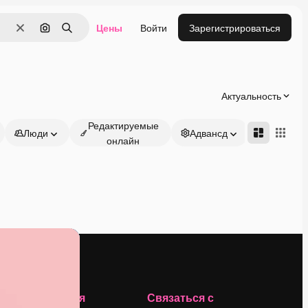
Цены
Войти
Зарегистрироваться
Очистить
Поиск по изображению
Поиск
Актуальность
Редактируемые
Люди
Адвансд
онлайн
Компания
Связаться с