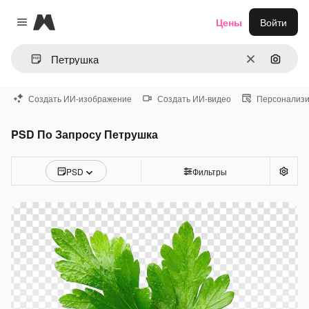
Magnific
Цены
Войти
Close menu
Очистить
Поиск 
Создать ИИ-изображение
Создать ИИ-видео
Персонализи
PSD По Запросу Петрушка
PSD
Фильтры