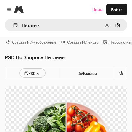
Magnific
Цены
Войти
Close menu
Очистить
Поиск 
Создать ИИ-изображение
Создать ИИ-видео
Персонализи
PSD По Запросу Питание
PSD
Фильтры