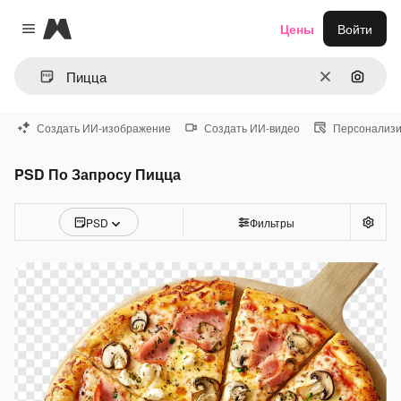
Magnific
Цены
Войти
Close menu
Очистить
Поиск 
Создать ИИ-изображение
Создать ИИ-видео
Персонализи
PSD По Запросу Пицца
PSD
Фильтры