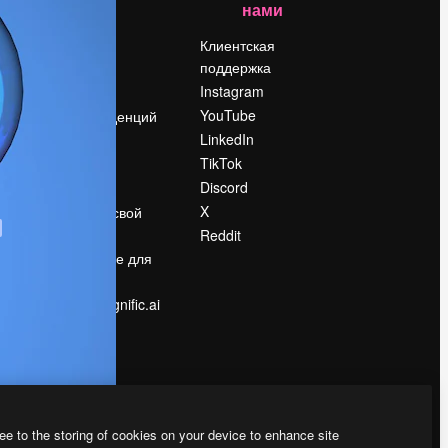
нами
Цены
о
О нас
Клиентская
поддержка
Reviews
Instagram
Вакансии
YouTube
Поиск тенденций
LinkedIn
Блог
TikTok
События
Discord
Slidesgo
ости
X
Продайте свой
контент
Reddit
в
Помещение для
прессы
Ищете magnific.ai
ee to the storing of cookies on your device to enhance site