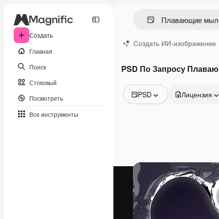
Создать
Создать ИИ-изображение
Главная
Поиск
PSD По Запросу Плава
Стоковый
PSD
Лицензия
Посмотреть
Все изображения
Все инструменты
Векторы
Иллюстрации
Фотографии
PSD
Шаблоны
Мокапы
Видео
Видеоролик
Моушн-дизайн
Видеошаблоны
Иконки
3D-модели
Шрифты