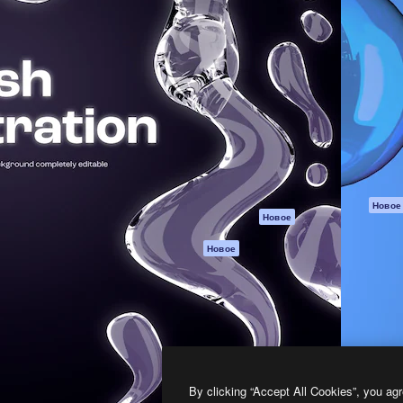
атформа для создания
Spaces
Academy
работ. Более 1 миллиона
ИИ-помощник
Документация п
реди креаторов,
Пакету ИИ
Генератор
гентств и студий.
изображений ИИ
Служба
поддержки
Генератор видео
ИИ
Условия и
положения
Генератор голоса
на основе ИИ
Политика
конфиденциальн
Стоковый контент
Оригиналы
MCP для
Новое
Новое
Claude/ChatGPT
Политика файло
cookie
Агенты
Новое
Центр доверия
API
Партнеры
Мобильное
приложение
Предприятие
Все инструменты
Magnific
By clicking “Accept All Cookies”, you agr