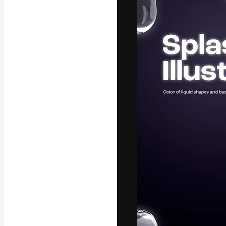
Креативная пл
ваших лучших 
подписчиков с
предприятий, а
Pусский