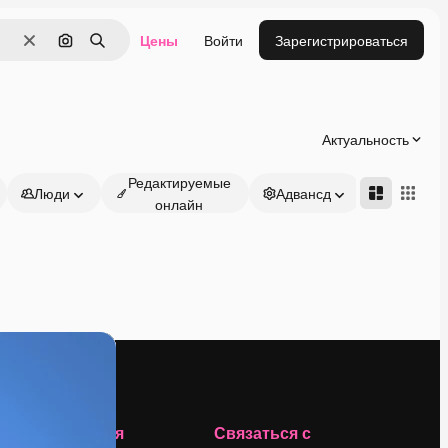
Цены
Войти
Зарегистрироваться
Очистить
Поиск по изображению
Поиск
Актуальность
Редактируемые
Люди
Адвансд
онлайн
Компания
Связаться с