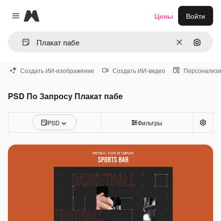
Magnific
Цены
Войти
Close menu
Очистить
Поиск 
Создать ИИ-изображение
Создать ИИ-видео
Персонализи
PSD По Запросу Плакат пабе
PSD
Фильтры