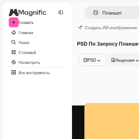
Создать
Создать ИИ-изображение
Главная
Поиск
PSD По Запросу Планше
Стоковый
PSD
Лицензия
Посмотреть
Все изображения
Все инструменты
Векторы
Иллюстрации
Фотографии
PSD
Шаблоны
Мокапы
Видео
Видеоролик
Моушн-дизайн
Видеошаблоны
Иконки
3D-модели
Шрифты