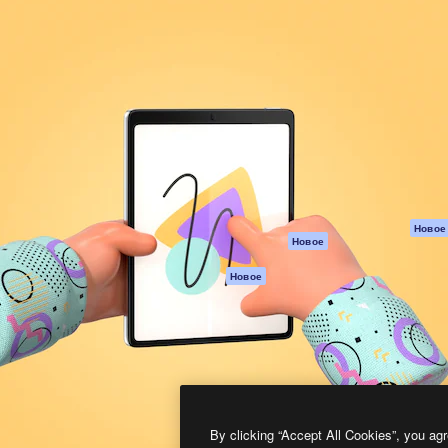
атформа для создания
Spaces
Academy
работ. Более 1 миллиона
ИИ-помощник
Документация п
реди креаторов,
Пакету ИИ
Генератор
гентств и студий.
изображений ИИ
Служба
поддержки
Генератор видео
ИИ
Условия и
положения
Генератор голоса
на основе ИИ
Политика
конфиденциальн
Стоковый контент
Оригиналы
MCP для
Новое
Новое
Claude/ChatGPT
Политика файло
cookie
Агенты
Новое
Центр доверия
API
Партнеры
Мобильное
приложение
Предприятие
Все инструменты
Magnific
By clicking “Accept All Cookies”, you agr