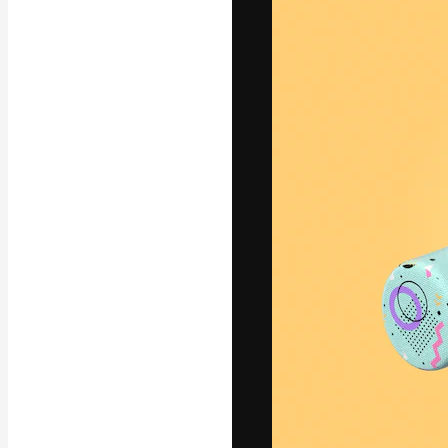
Креативная пл
ваших лучших 
подписчиков с
предприятий, а
Pусский