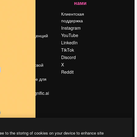
нами
Цены
о
О нас
Клиентская
поддержка
Reviews
Instagram
Вакансии
YouTube
Поиск тенденций
LinkedIn
Блог
TikTok
События
Discord
Slidesgo
ости
X
Продайте свой
контент
Reddit
в
Помещение для
прессы
Ищете magnific.ai
ee to the storing of cookies on your device to enhance site