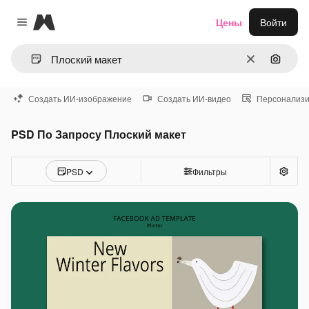
Magnific
Цены
Войти
Close menu
Очистить
Поиск 
Создать ИИ-изображение
Создать ИИ-видео
Персонализи
PSD По Запросу Плоский макет
PSD
Фильтры