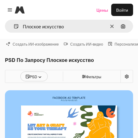
Magnific
Цены
Войти
Close menu
Очистить
Поиск 
Создать ИИ-изображение
Создать ИИ-видео
Персонализи
PSD По Запросу Плоское искусство
PSD
Фильтры