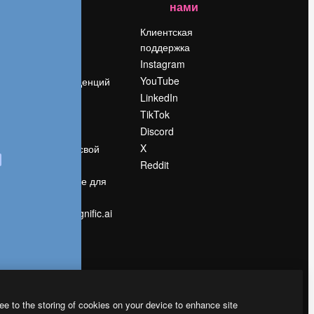
нами
Цены
о
О нас
Клиентская
поддержка
Reviews
Instagram
Вакансии
YouTube
Поиск тенденций
LinkedIn
Блог
TikTok
События
Discord
Slidesgo
ости
X
Продайте свой
контент
Reddit
в
Помещение для
прессы
Ищете magnific.ai
ee to the storing of cookies on your device to enhance site