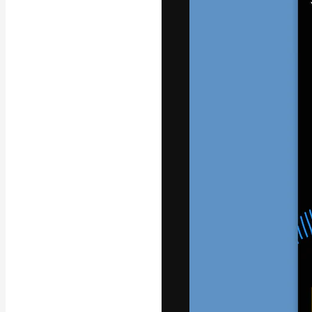
Креативная пл
ваших лучших 
подписчиков с
предприятий, а
Pусский