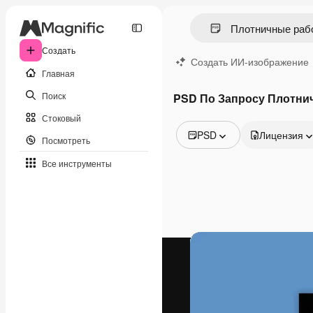
Создать
Создать ИИ-изображение
Главная
Поиск
PSD По Запросу Плотни
Стоковый
PSD
Лицензия
Посмотреть
Все изображения
Все инструменты
Векторы
Иллюстрации
Фотографии
PSD
Шаблоны
Мокапы
Видео
Видеоролик
Моушн-дизайн
Видеошаблоны
Иконки
3D-модели
Шрифты