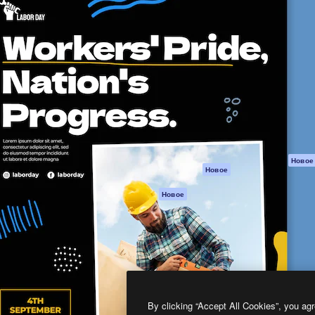
атформа для создания
Spaces
Academy
работ. Более 1 миллиона
ИИ-помощник
Документация п
реди креаторов,
Пакету ИИ
Генератор
гентств и студий.
изображений ИИ
Служба
поддержки
Генератор видео
ИИ
Условия и
положения
Генератор голоса
на основе ИИ
Политика
конфиденциальн
Стоковый контент
Оригиналы
MCP для
Новое
Новое
Claude/ChatGPT
Политика файло
cookie
Агенты
Новое
Центр доверия
API
Партнеры
Мобильное
приложение
Предприятие
Все инструменты
Magnific
By clicking “Accept All Cookies”, you agr