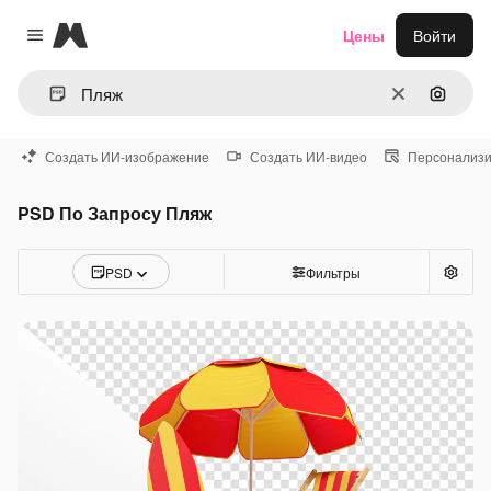
Magnific
Цены
Войти
Close menu
Очистить
Поиск 
Создать ИИ-изображение
Создать ИИ-видео
Персонализи
PSD По Запросу Пляж
PSD
Фильтры