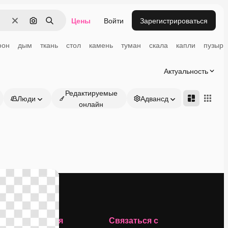
Цены
Войти
Зарегистрироваться
Очистить
Поиск по изображению
Поиск
фон
дым
ткань
стол
камень
туман
скала
капли
пузыри
Актуальность
Редактируемые
Люди
Адвансд
онлайн
Компания
Связаться с