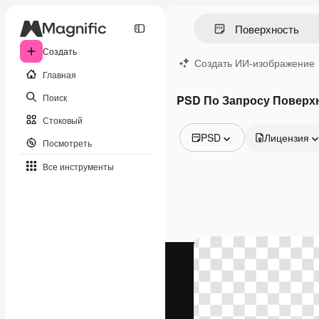
Создать
Создать ИИ-изображение
Главная
Поиск
PSD По Запросу Поверх
Стоковый
PSD
Лицензия
Посмотреть
Все изображения
Все инструменты
Векторы
Иллюстрации
Фотографии
PSD
Шаблоны
Мокапы
Видео
Видеоролик
Моушн-дизайн
Видеошаблоны
Иконки
3D-модели
Шрифты