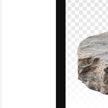
Креативная пл
ваших лучших 
подписчиков с
предприятий, а
Pусский