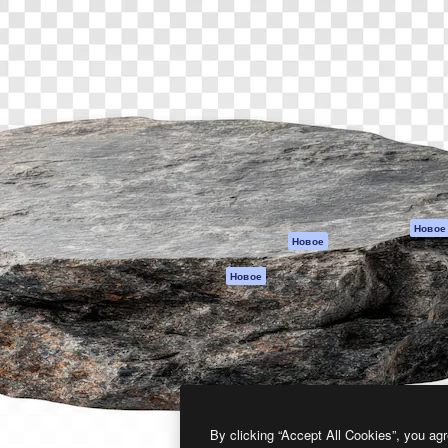
атформа для создания
Spaces
Academy
работ. Более 1 миллиона
ИИ-помощник
Документация п
реди креаторов,
Пакету ИИ
Генератор
гентств и студий.
изображений ИИ
Служба
поддержки
Генератор видео
ИИ
Условия и
положения
Генератор голоса
на основе ИИ
Политика
конфиденциальн
Стоковый контент
Оригиналы
MCP для
Новое
Новое
Claude/ChatGPT
Политика файло
cookie
Агенты
Новое
Центр доверия
API
Партнеры
Мобильное
приложение
Предприятие
Все инструменты
Magnific
By clicking “Accept All Cookies”, you agr