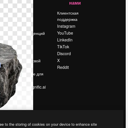
нами
Цены
о
О нас
Клиентская
поддержка
Reviews
Instagram
Вакансии
YouTube
Поиск тенденций
LinkedIn
Блог
TikTok
События
Discord
Slidesgo
ости
X
Продайте свой
контент
Reddit
в
Помещение для
прессы
Ищете magnific.ai
ee to the storing of cookies on your device to enhance site